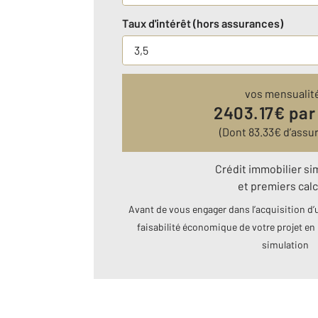
Taux d'intérêt (hors assurances)
vos mensualit
2403.17
€ par
(Dont
83.33
€ d’assu
Crédit immobilier si
et premiers calc
Avant de vous engager dans l’acquisition d’u
faisabilité économique de votre projet en 
simulation