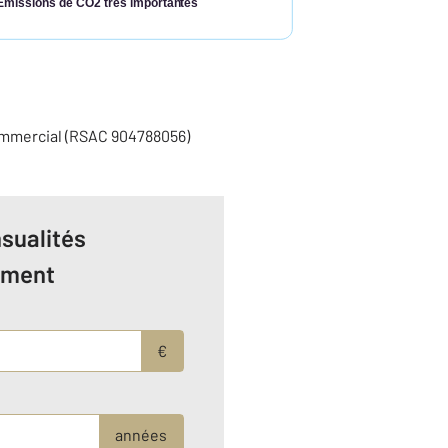
Émissions de CO2 très importantes
ommercial (RSAC 904788056)
sualités
ement
€
années