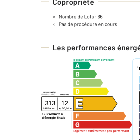
Copropriété
Nombre de Lots : 66
Pas de procédure en cours
Les performances énerg
logement extrêmement performant
*
consommation
(énergie primaire)
émissions
313
12
2
2
kg CO
/m
.an
kWh/m
.an
2
12 kWh/m²/an
d'énergie finale
logement extrêmement peu performant