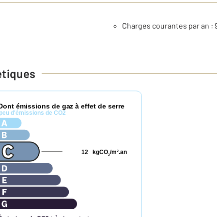
Charges courantes par an : 
étiques
Dont émissions de gaz à effet de serre
peu d'émissions de CO2
12
kgCO
/m
.an
2
2