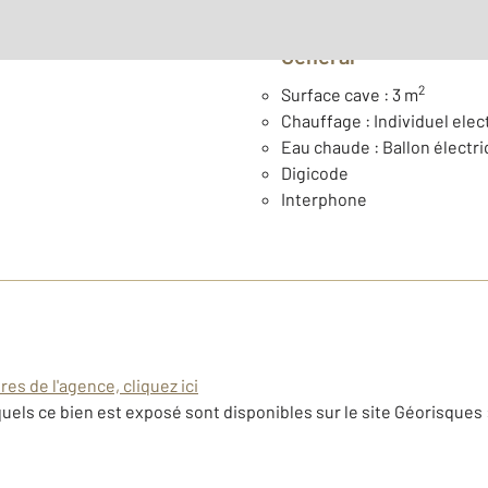
Général
2
Surface cave : 3 m
Chauffage : Individuel elect
Eau chaude : Ballon électr
Digicode
Interphone
es de l'agence, cliquez ici
uels ce bien est exposé sont disponibles sur le site Géorisques 