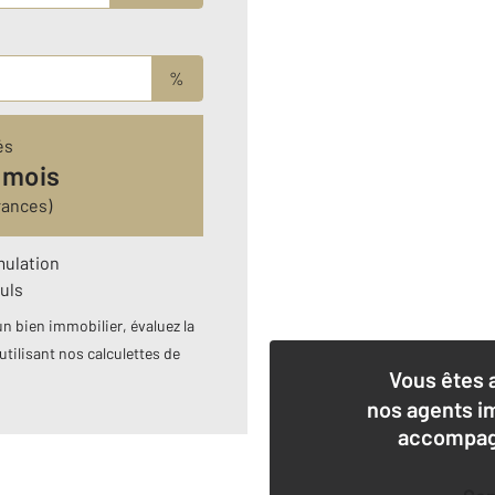
%
és
 mois
rances)
mulation
uls
n bien immobilier, évaluez la
utilisant nos calculettes de
Vous êtes 
nos agents i
accompagn