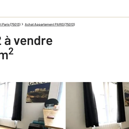
Paris (75013)
Achat Appartement PARIS (75013)
 à vendre
2
 m