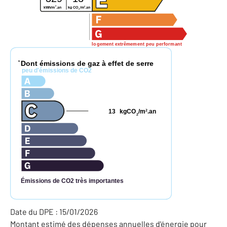
2
2
kg CO
/m
.an
kWh/m
.an
2
logement extrêmement peu performant
Dont émissions de gaz à effet de serre
*
peu d'émissions de CO2
13
kgCO
/m
.an
2
2
Émissions de CO2 très importantes
Date du DPE : 15/01/2026
Montant estimé des dépenses annuelles d'énergie pour