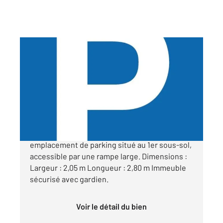
PARIS 75005
2
9,80 m
Ref : 31827
Parking à vendre
39 000 €
Paris 5e 83 bis rue du Cardinal Lemoine Un
emplacement de parking situé au 1er sous-sol,
accessible par une rampe large. Dimensions :
Largeur : 2,05 m Longueur : 2,80 m Immeuble
sécurisé avec gardien.
Voir le détail du bien