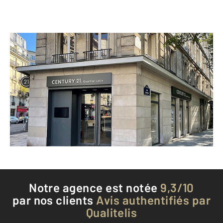
CENTURY 21 Quartier Latin
106 rue Monge
PARIS - 75005
Envoyer un message
Téléphoner à l'agence
Notre agence est notée
9,3/10
par nos clients
Avis authentifiés par
Qualitelis