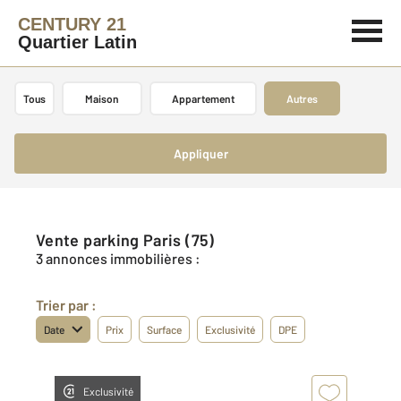
CENTURY 21
Quartier Latin
Tous
Maison
Appartement
Autres
Appliquer
Vente parking Paris (75)
3 annonces immobilières :
Trier par :
Date
Prix
Surface
Exclusivité
DPE
Exclusivité