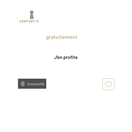
Prenez un temps d'avance sur le marché
en profitant
gratuitement
des Ventes
Privées CENTURY 21.
J'en profite
Exclusivité