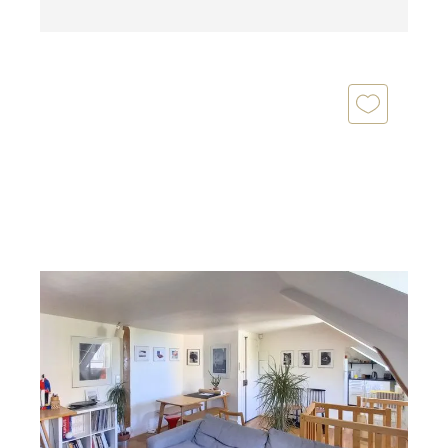
PARIS 75013
2
61,14 m
, 3 pièces
Ref : 31525
Appartement à vendre
525 000 €