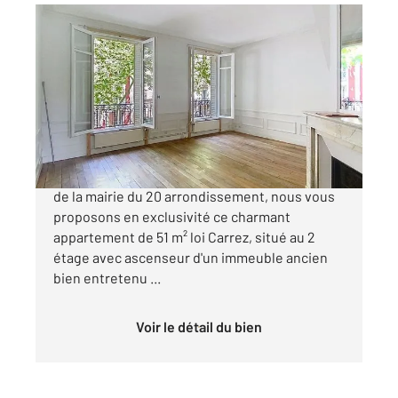
PARIS 75020
2
51,06 m
, 2 pièces
Ref : 31825
Appartement F2 à vendre
470 000 €
À deux minutes à pied du métro Gambetta et
de la mairie du 20 arrondissement, nous vous
proposons en exclusivité ce charmant
appartement de 51 m² loi Carrez, situé au 2
étage avec ascenseur d'un immeuble ancien
bien entretenu ...
Voir le détail du bien