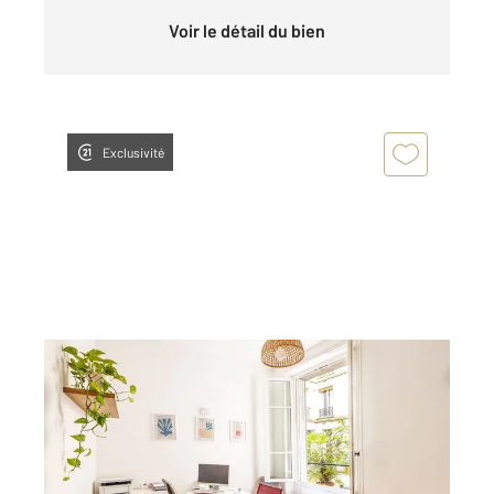
Voir le détail du bien
Exclusivité
PARIS 75005
2
35,94 m
, 2 pièces
Ref : 31810
Appartement F2 à vendre
420 000 €