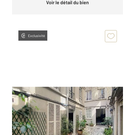
Voir le détail du bien
Exclusivité
PARIS 75005
2
15,52 m
, 1 pièce
Ref : 28247
Appartement Studio à vendre
180 000 €