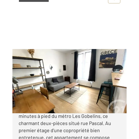
PARIS 75013
2
36,81 m
, 2 pièces
Ref : 31833
Appartement T2 à vendre
400 000 €
CENTURY 21 Quartier Latin vous propose, à 5
minutes à pied du métro Les Gobelins, ce
charmant deux-pièces situé rue Pascal. Au
premier étage d'une copropriété bien
entretenue, cet appartement se compose