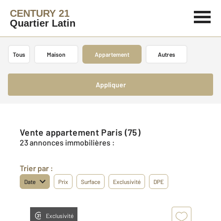
CENTURY 21
Quartier Latin
Tous
Maison
Appartement
Autres
Appliquer
Vente appartement Paris (75)
23 annonces immobilières :
Trier par :
Date
Prix
Surface
Exclusivité
DPE
Exclusivité