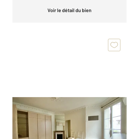
Voir le détail du bien
PARIS 75013
2
45,50 m
, 3 pièces
Ref : 31834
Appartement F3 à vendre
426 000 €