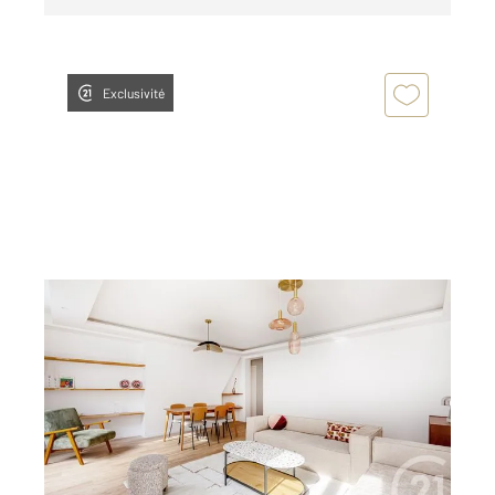
Exclusivité
PARIS 75003
2
109,71 m
, 4 pièces
Ref : 31860
Appartement à vendre
1 299 000 €
Paris 3ème Arts-et-Métiers Dans un immeuble