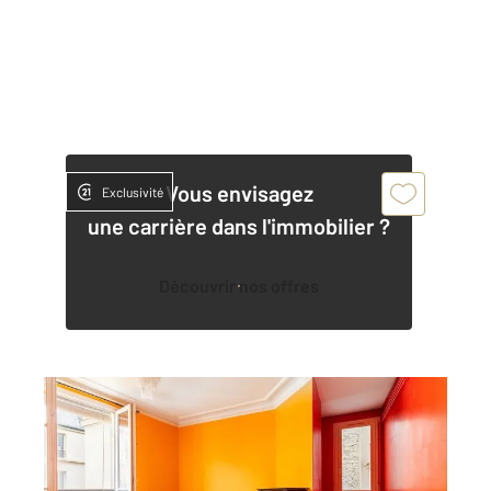
Vous envisagez
Exclusivité
une carrière dans l'immobilier ?
Découvrir nos offres
PARIS 75005
2
43,32 m
, 2 pièces
Ref : 31823
Appartement F2 à vendre