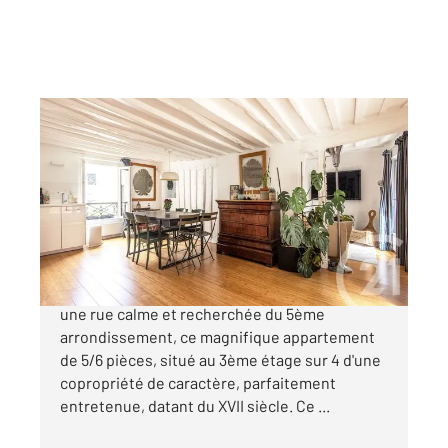
PARIS 75005
2
91 m
, 6 pièces
Ref : 31630
Appartement F5 à vendre
1 259 000 €
Century 21 Quartier Latin vous propose, dans
une rue calme et recherchée du 5ème
arrondissement, ce magnifique appartement
de 5/6 pièces, situé au 3ème étage sur 4 d'une
copropriété de caractère, parfaitement
entretenue, datant du XVII siècle. Ce ...