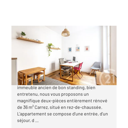
PARIS 75005
2
35,94 m
, 2 pièces
Ref : 31851
Appartement F2 à vendre
420 000 €
Quartier Jardin des Plantes Dans un bel
immeuble ancien de bon standing, bien
entretenu, nous vous proposons un
magnifique deux-pièces entièrement rénové
de 36 m² Carrez, situé en rez-de-chaussée.
L'appartement se compose d'une entrée, d'un
séjour, d ...