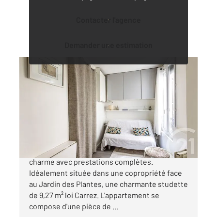
Contacter l'agence
Demander une estimation
PARIS 75005
2
9,27 m
, 1 pièce
Ref : 31733
Appartement Studette à vendre
142 000 €
À deux pas du Jardin des Plantes Studette de
charme avec prestations complètes.
Idéalement située dans une copropriété face
au Jardin des Plantes, une charmante studette
de 9,27 m² loi Carrez. L'appartement se
compose d'une pièce de ...