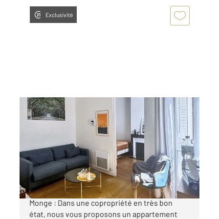
Exclusivité
PARIS 75005
2
36,98 m
, 2 pièces
Ref : 31595
Appartement F2 à vendre
514 000 €
Rue Larrey a deux minutes à pied de la place
Monge : Dans une copropriété en très bon
état, nous vous proposons un appartement