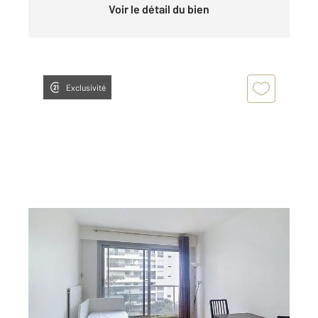
Voir le détail du bien
Exclusivité
PARIS 75005
2
17,53 m
, 1 pièce
Ref : 31856
Appartement F1 à vendre
229 000 €