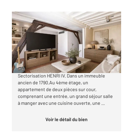
PARIS 75005
2
39 m
, 2 pièces
Ref : 31855
Appartement F2 à vendre
435 000 €
Quartier de la Sorbonne. Impasse des Bœufs
Sectorisation HENRI IV. Dans un immeuble
ancien de 1790.Au 4ème étage, un
appartement de deux pièces sur cour,
comprenant une entrée, un grand séjour salle
à manger avec une cuisine ouverte, une ...
Voir le détail du bien