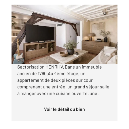
PARIS 75005
2
39 m
, 2 pièces
Ref : 31855
Appartement F2 à vendre
435 000 €
Quartier de la Sorbonne. Impasse des Bœufs
Sectorisation HENRI IV. Dans un immeuble
ancien de 1790.Au 4ème étage, un
appartement de deux pièces sur cour,
comprenant une entrée, un grand séjour salle
à manger avec une cuisine ouverte, une ...
Voir le détail du bien