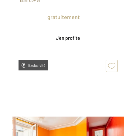
Prenez un temps d'avance sur le marché
en profitant
gratuitement
des Ventes
Privées CENTURY 21.
J'en profite
Exclusivité
PARIS 75005
2
43,32 m
, 2 pièces