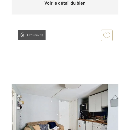
Voir le détail du bien
Exclusivité
PARIS 75005
2
26 m
, 2 pièces
Ref : 31791
Appartement F2 à vendre
305 000 €