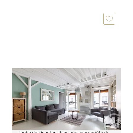
PARIS 75005
2
65,26 m
, 3 pièces
Ref : 23096
Appartement F3 à vendre
795 000 €
Quartier Saint-Victor, entre le Panthéon et le
Jardin des Plantes, dans une copropriété du