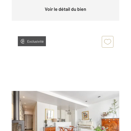
Voir le détail du bien
Exclusivité
PARIS 75005
2
52,47 m
, 2 pièces
Ref : 28727
Appartement F2 à vendre
710 000 €