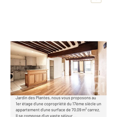
PARIS 75005
2
70,09 m
, 2 pièces
Ref : 31501
Appartement à vendre
730 000 €
Au coeur du marché Mouffetard, à proximité du
Jardin des Plantes, nous vous proposons au
1er étage d'une copropriété du 17ème siècle un
appartement d'une surface de 70.09 m² carrez.
Il se compose d'un vaste séjour ...