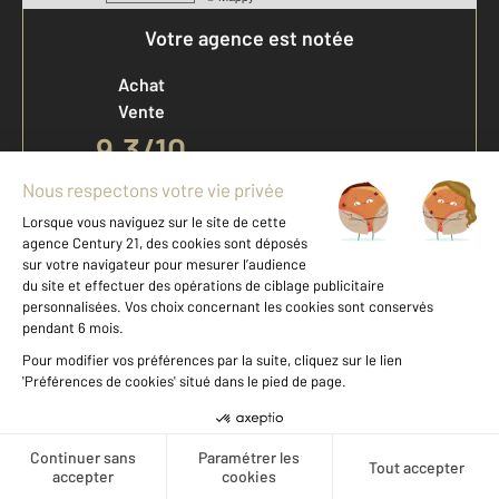
Votre agence est notée
Achat
Vente
9,3
/
10
Offres d'emploi
Devenir franchisé
Entreprise et commerce
Fine Homes & Estates
À propos
Créer une alerte