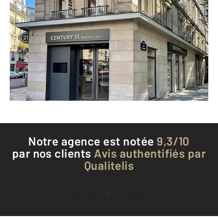
CENTURY 21 Quartier Latin
106 rue Monge
PARIS - 75005
Envoyer un message
Téléphoner à l'agence
Notre agence est notée
9,3/10
par nos clients
Avis authentifiés par
Qualitelis
Voir tous les avis clients