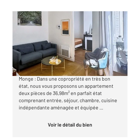
PARIS 75005
2
36,98 m
, 2 pièces
Ref : 31595
Appartement F2 à vendre
514 000 €
Rue Larrey a deux minutes à pied de la place
Monge : Dans une copropriété en très bon
état, nous vous proposons un appartement
deux pièces de 36,98m² en parfait état
comprenant entrée, séjour, chambre, cuisine
indépendante aménagée et équipée ...
Voir le détail du bien