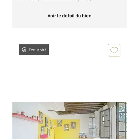
Voir le détail du bien
Exclusivité
PARIS 75005
2
28,53 m
, 1 pièce
Ref : 31807
Appartement F1 à vendre