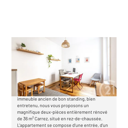
PARIS 75005
2
35,94 m
, 2 pièces
Ref : 31851
Appartement F2 à vendre
420 000 €
Quartier Jardin des Plantes Dans un bel
immeuble ancien de bon standing, bien
entretenu, nous vous proposons un
magnifique deux-pièces entièrement rénové
de 36 m² Carrez, situé en rez-de-chaussée.
L'appartement se compose d'une entrée, d'un