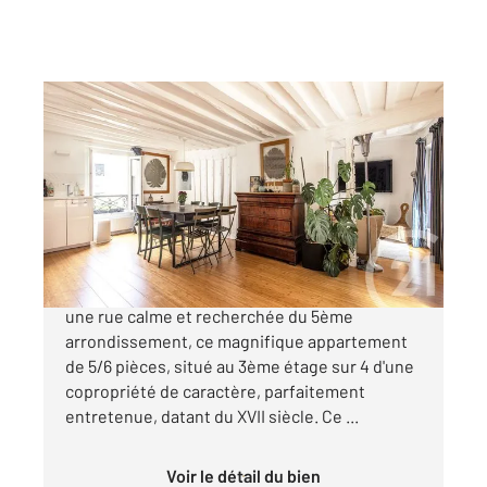
PARIS 75005
2
91 m
, 6 pièces
Ref : 31630
Appartement F5 à vendre
1 259 000 €
Century 21 Quartier Latin vous propose, dans
une rue calme et recherchée du 5ème
arrondissement, ce magnifique appartement
de 5/6 pièces, situé au 3ème étage sur 4 d'une
copropriété de caractère, parfaitement
entretenue, datant du XVII siècle. Ce ...
Voir le détail du bien