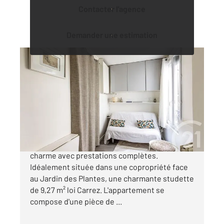
Contacter l'agence
Demander une estimation
PARIS 75005
2
9,27 m
, 1 pièce
Ref : 31733
Appartement Studette à vendre
142 000 €
À deux pas du Jardin des Plantes Studette de
charme avec prestations complètes.
Idéalement située dans une copropriété face
au Jardin des Plantes, une charmante studette
de 9,27 m² loi Carrez. L'appartement se
compose d'une pièce de ...