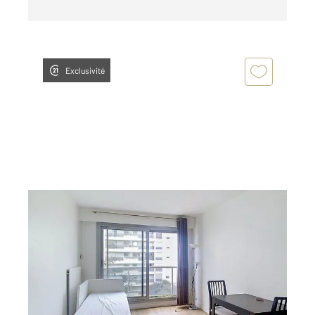
Exclusivité
PARIS 75005
2
17,53 m
, 1 pièce
Ref : 31856
Appartement F1 à vendre
229 000 €