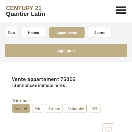
CENTURY 21
Quartier Latin
Tous
Maison
Appartement
Autres
Appliquer
Vente appartement 75005
16 annonces immobilières :
Trier par :
Date
Prix
Surface
Exclusivité
DPE