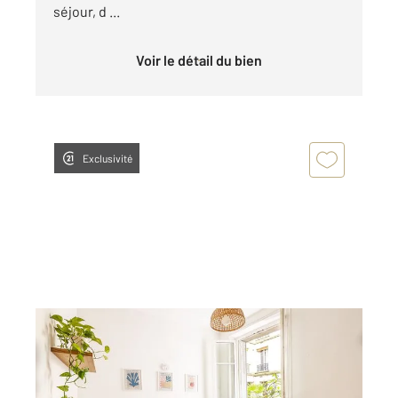
séjour, d ...
Voir le détail du bien
Exclusivité
PARIS 75005
2
35,94 m
, 2 pièces
Ref : 31810
Appartement F2 à vendre