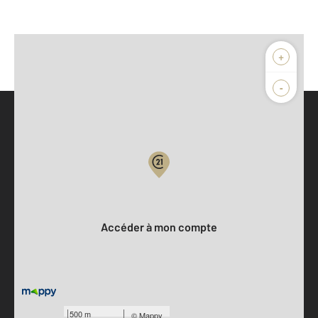
+
-
Parlons de vous, parlons biens
Votre compte :
Accéder à mon compte
500 m
©
Mappy