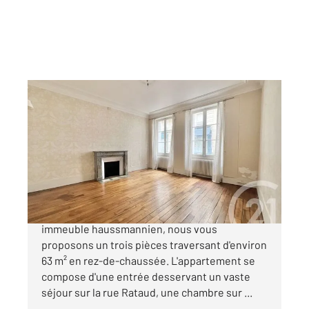
PARIS 75005
2
63 m
, 3 pièces
Ref : 31777
Appartement F3 à vendre
645 000 €
Paris 5 - rue Rataud Dans un magnifique
immeuble haussmannien, nous vous
proposons un trois pièces traversant d'environ
63 m² en rez-de-chaussée. L'appartement se
compose d'une entrée desservant un vaste
séjour sur la rue Rataud, une chambre sur ...