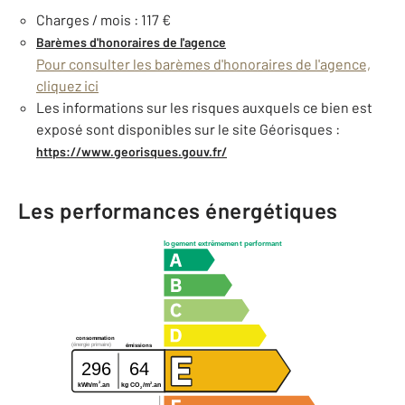
Charges / mois : 117 €
Barèmes d'honoraires de l'agence
Pour consulter les barèmes d'honoraires de l'agence,
cliquez ici
Les informations sur les risques auxquels ce bien est
exposé sont disponibles sur le site Géorisques :
https://www.georisques.gouv.fr/
Les performances énergétiques
logement extrêmement performant
consommation
(énergie primaire)
émissions
296
64
2
2
kg CO
/m
.an
kWh/m
.an
2