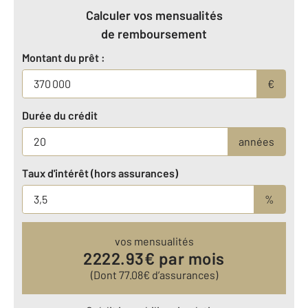
Calculer vos mensualités
de remboursement
Montant du prêt :
€
Durée du crédit
années
Taux d'intérêt (hors assurances)
%
vos mensualités
2222.93
€ par mois
(Dont
77.08
€ d’assurances)