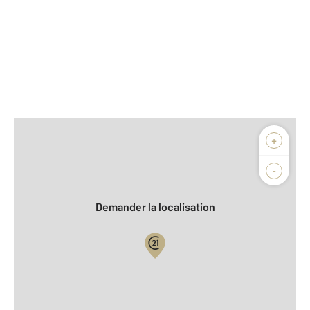
Afficher sur la carte :
+
Agence
Biens vendus
-
Demander la localisation
Vue globale
2
Surface totale : 28,5 m
2
Surface habitable : 28,5 m