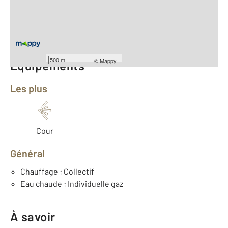
Type d'appartement : F1
er
Étage : 1
Nombre de pièces : 1
[Voir le détail]
500 m
©
Mappy
Équipements
Les plus
Cour
Général
Chauffage : Collectif
Eau chaude : Individuelle gaz
À savoir