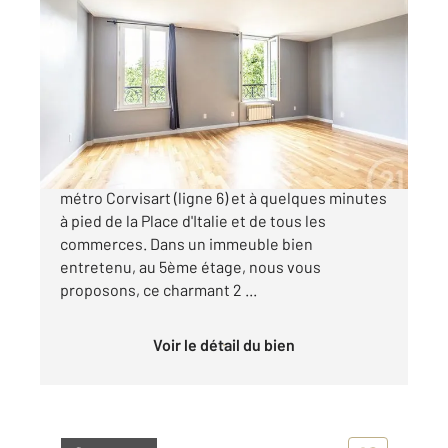
PARIS 75013
2
27,70 m
, 2 pièces
Ref : 31837
Appartement F2 à vendre
266 000 €
Situé Boulevard Auguste Blanqui, face au
métro Corvisart (ligne 6) et à quelques minutes
à pied de la Place d'Italie et de tous les
commerces. Dans un immeuble bien
entretenu, au 5ème étage, nous vous
proposons, ce charmant 2 ...
Voir le détail du bien