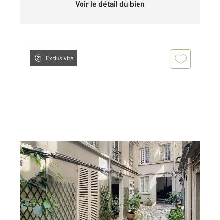
Voir le détail du bien
Exclusivité
PARIS 75005
2
15,52 m
, 1 pièce
Ref : 28247
Appartement Studio à vendre
180 000 €