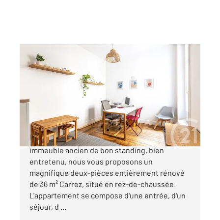
PARIS 75005
2
35,94 m
, 2 pièces
Ref : 31851
Appartement F2 à vendre
420 000 €
Quartier Jardin des Plantes Dans un bel
immeuble ancien de bon standing, bien
entretenu, nous vous proposons un
magnifique deux-pièces entièrement rénové
de 36 m² Carrez, situé en rez-de-chaussée.
L'appartement se compose d'une entrée, d'un
séjour, d ...