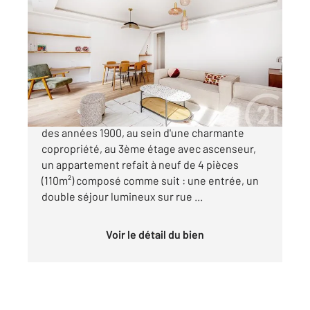
PARIS 75003
2
109,71 m
, 4 pièces
Ref : 31860
Appartement à vendre
1 299 000 €
Paris 3ème Arts-et-Métiers Dans un immeuble
des années 1900, au sein d'une charmante
copropriété, au 3ème étage avec ascenseur,
un appartement refait à neuf de 4 pièces
(110m²) composé comme suit : une entrée, un
double séjour lumineux sur rue ...
Voir le détail du bien