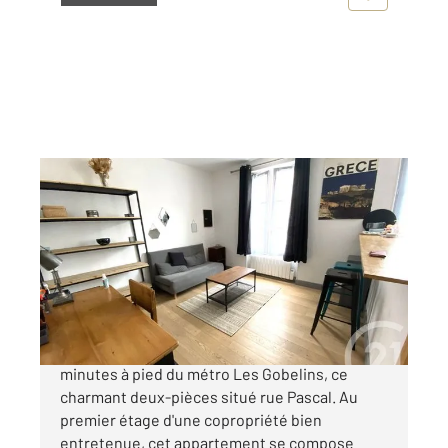
PARIS 75013
2
36,81 m
, 2 pièces
Ref : 31833
Appartement T2 à vendre
400 000 €
CENTURY 21 Quartier Latin vous propose, à 5
minutes à pied du métro Les Gobelins, ce
charmant deux-pièces situé rue Pascal. Au
premier étage d'une copropriété bien
entretenue, cet appartement se compose