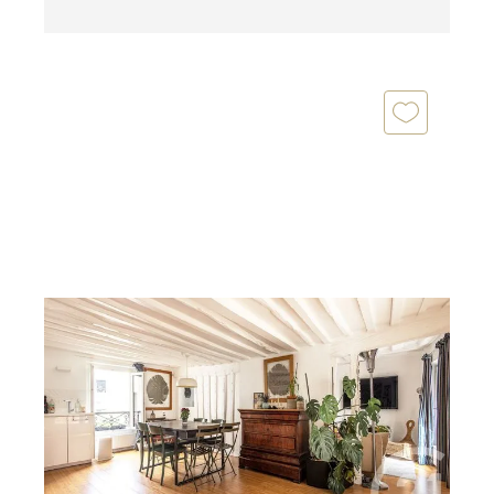
PARIS 75005
2
91 m
, 6 pièces
Ref : 31630
Appartement F5 à vendre
1 259 000 €