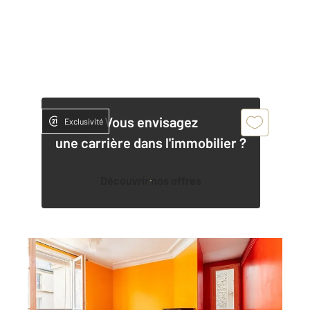
Vous envisagez
Exclusivité
une carrière dans l'immobilier ?
Découvrir nos offres
PARIS 75005
2
43,32 m
, 2 pièces
Ref : 31823
Appartement F2 à vendre