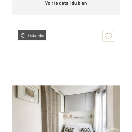
Voir le détail du bien
Exclusivité
PARIS 75005
2
9,27 m
, 1 pièce
Ref : 31733
Appartement Studette à vendre
142 000 €