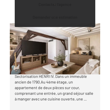
Contacter l'agence
Demander une estimation
PARIS 75005
2
39 m
, 2 pièces
Ref : 31855
Appartement F2 à vendre
435 000 €
Quartier de la Sorbonne. Impasse des Bœufs
Sectorisation HENRI IV. Dans un immeuble
ancien de 1790.Au 4ème étage, un
appartement de deux pièces sur cour,
comprenant une entrée, un grand séjour salle
à manger avec une cuisine ouverte, une ...