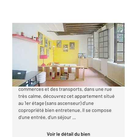
PARIS 75005
2
28,53 m
, 1 pièce
Ref : 31807
Appartement F1 à vendre
370 000 €
Rue de l'Arbalète À proximité immédiate des
commerces et des transports, dans une rue
très calme, découvrez cet appartement situé
au 1er étage (sans ascenseur) d'une
copropriété bien entretenue. Il se compose
d'une entrée, d'un séjour ...
Voir le détail du bien