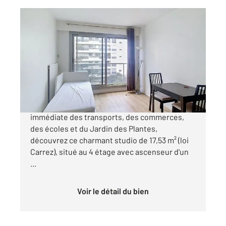
PARIS 75005
2
17,53 m
, 1 pièce
Ref : 31856
Appartement F1 à vendre
229 000 €
Studio Paris 5 Rue du Fer à Moulin À proximité
immédiate des transports, des commerces,
des écoles et du Jardin des Plantes,
découvrez ce charmant studio de 17,53 m² (loi
Carrez), situé au 4 étage avec ascenseur d'un
...
Voir le détail du bien