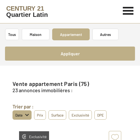
CENTURY 21
Quartier Latin
Tous
Maison
Appartement
Autres
Appliquer
Vente appartement Paris (75)
23 annonces immobilières :
Trier par :
Date
Prix
Surface
Exclusivité
DPE
Exclusivité