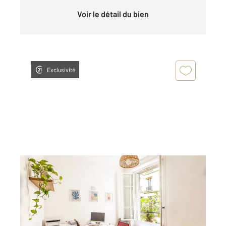
Voir le détail du bien
Exclusivité
PARIS 75005
2
35,94 m
, 2 pièces
Ref : 31810
Appartement F2 à vendre
420 000 €