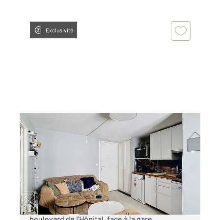
Exclusivité
PARIS 75005
2
26 m
, 2 pièces
Ref : 31791
Appartement F2 à vendre
305 000 €
Quartier Jardin des Plantes Idéalement situé
boulevard de l'Hôpital, face à la gare