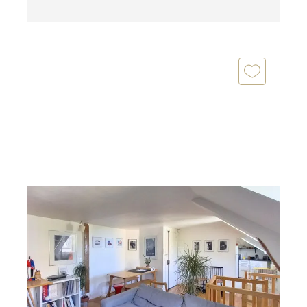
PARIS 75013
2
61,14 m
, 3 pièces
Ref : 31525
Appartement à vendre
525 000 €