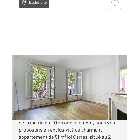
Exclusivité
PARIS 75020
2
51,06 m
, 2 pièces
Ref : 31825
Appartement F2 à vendre
470 000 €
À deux minutes à pied du métro Gambetta et
de la mairie du 20 arrondissement, nous vous
proposons en exclusivité ce charmant
appartement de 51 m² loi Carrez, situé au 2