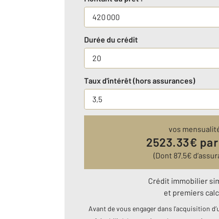
Durée du crédit
Taux d'intérêt (hors assurances)
vos mensualit
2523.33
€ par
(Dont
87.5
€ d’assur
Crédit immobilier si
et premiers calc
Avant de vous engager dans l’acquisition d’u