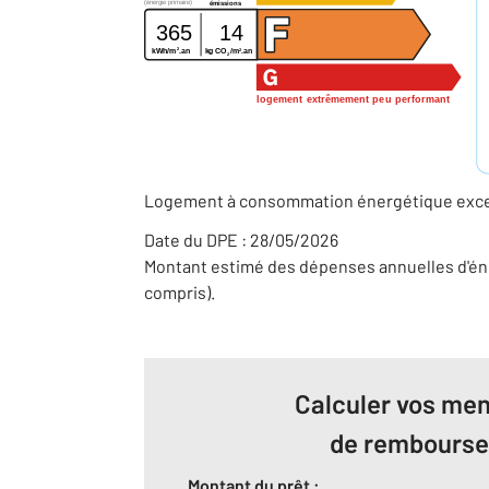
(énergie primaire)
émissions
365
14
2
2
kWh/m
.an
kg CO
/m
.an
2
logement extrêmement peu performant
Logement à consommation énergétique excess
Date du DPE : 28/05/2026
Montant estimé des dépenses annuelles d'éne
compris).
Calculer vos men
de rembours
Montant du prêt :