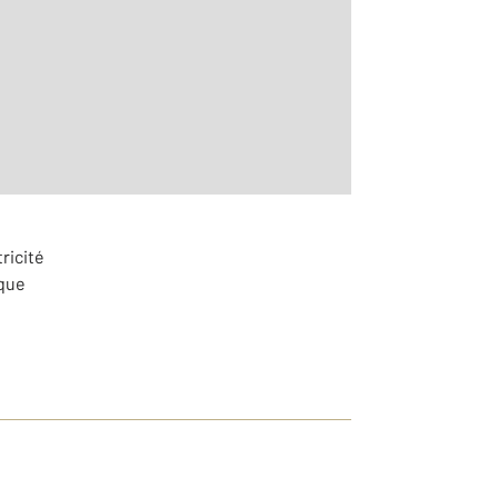
0
ricité
ique