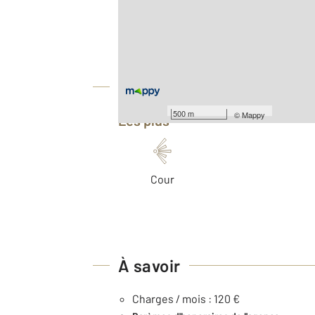
Surface totale : 35,9 m
Type d'appartement : F2
Nombre de pièces : 2
[Voir le détail]
Équipements
500 m
©
Mappy
Les plus
Cour
À savoir
Charges / mois : 120 €