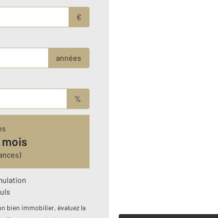
€
années
%
és
 mois
ances)
mulation
uls
n bien immobilier, évaluez la