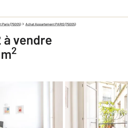
 Paris (75005)
Achat Appartement PARIS (75005)
 à vendre
2
4 m