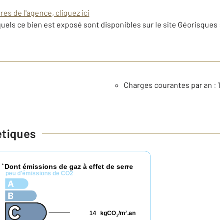
es de l'agence, cliquez ici
uels ce bien est exposé sont disponibles sur le site Géorisques 
Charges courantes par an : 
étiques
Dont émissions de gaz à effet de serre
*
peu d'émissions de CO2
14
kgCO
/m
.an
2
2