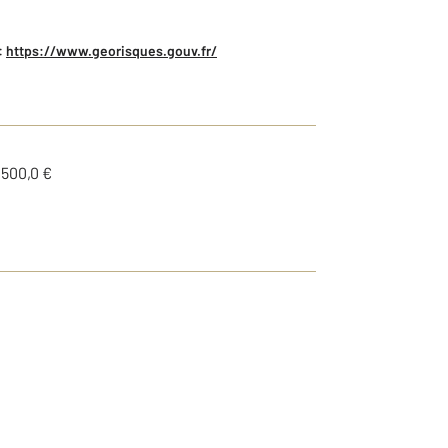
:
https://www.georisques.gouv.fr/
1500,0 €