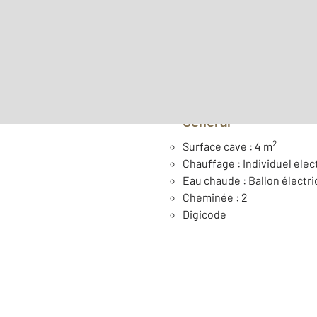
Surface habitable : 35,9 m
Étage : Rez-de-chaussée
Année construction : 193
Général
2
Surface cave : 4 m
Chauffage : Individuel elect
Eau chaude : Ballon électr
Cheminée : 2
Digicode