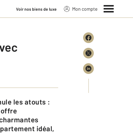
Mon compte
Voir nos biens de luxe
avec
 offre
, charmantes
partement idéal,