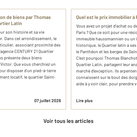
tion de biens par Thomas
Quel est le prix immobilier 
tier Latin
Vous avez un projet d’achat ou 
r son histoire et sa vie
Paris ? Que ce soit pour une rés
er. Dans cet arrondissement, le
immeuble haussmannien ou un in
ticulier, associant proximité des
historique, le Quartier latin a s
l’agence CENTURY 21 Quartier
le Panthéon et les berges de Sein
ous présente deux biens
C’est pourquoi Thomas Blanchot 
-Victor. Que vous cherchiez un
Quartier Latin, partagent leur an
our disposer d’un pied-à-terre
marché d’exception. Ils arpentent
ment locatif, le quartier Saint-
connaissent sur le bout des doig
aide à y voir clair, pour prendre
07 juillet 2026
Lire plus
Voir tous les articles