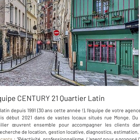
quipe CENTURY 21 Quartier Latin
latin depuis 1991 (30 ans cette année !), l'équipe de votre agen
puis début 2021 dans de vastes locaux situés rue Monge. Du
bilier œuvrent ensemble pour accompagner les clients dans
recherche de location, gestion locative, diagnostics, estimation
ncants
:
“
Réactivité, professionnalisme. L'agent nous a proposé l