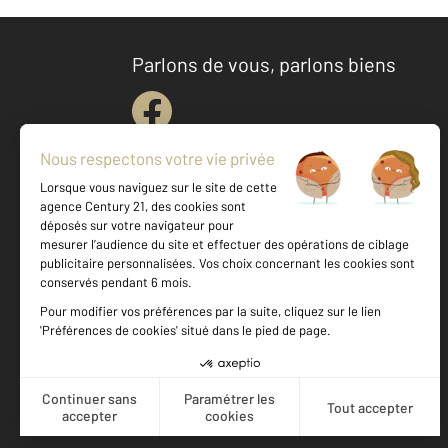
Parlons de vous, parlons biens
Votre agence est notée
Achat
Vente
9,3
/
10